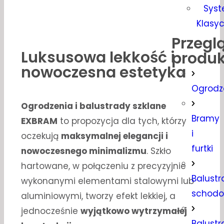
Sys
Klasy
Przegl
Luksusowa lekkość i
produk
nowoczesna estetyka
Ogrodz
Ogrodzenia i balustrady szklane
Bramy
EXBRAM
to propozycja dla tych, którzy
i
oczekują
maksymalnej elegancji i
furtki
nowoczesnego minimalizmu
. Szkło
hartowane, w połączeniu z precyzyjnie
Balustr
wykonanymi elementami stalowymi lub
schod
aluminiowymi, tworzy efekt lekkiej, a
jednocześnie
wyjątkowo wytrzymałej
Balustr