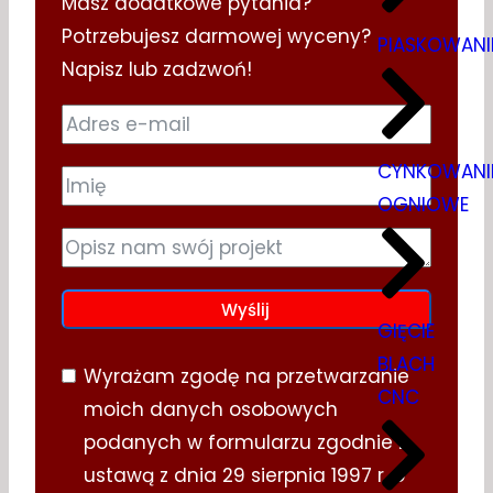
Masz dodatkowe pytania?
Potrzebujesz darmowej wyceny?
PIASKOWANI
Napisz lub zadzwoń!
CYNKOWANI
OGNIOWE
Wyślij
GIĘCIE
BLACH
Wyrażam zgodę na przetwarzanie
CNC
moich danych osobowych
podanych w formularzu zgodnie z
ustawą z dnia 29 sierpnia 1997 r. o