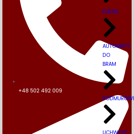
FURTKI
AUTOMATY
DO
BRAM
+48 502 492 009
PODMURÓWK
UCHWYTY