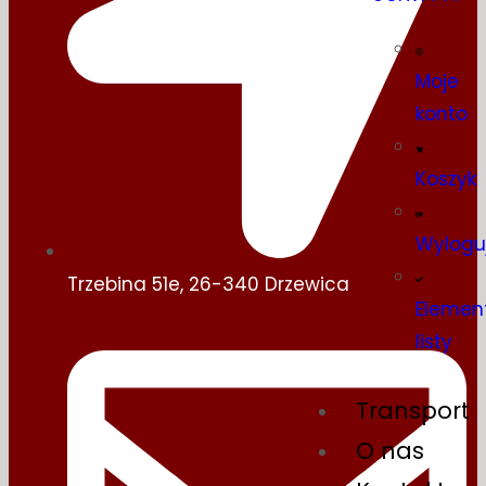
Moje
konto
Koszyk
Wylogu
Trzebina 51e, 26-340 Drzewica
Elemen
listy
Transport
O nas