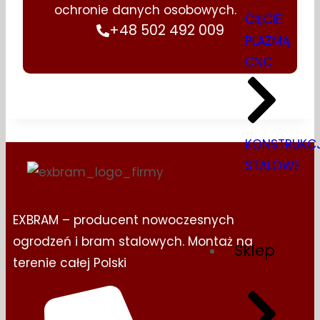
ochronie danych osobowych.
CIĘCIE
+48 502 492 009
PLAZMĄ
CNC
KONSTRUKC
STALOWE
EXBRAM – producent nowoczesnych
ogrodzeń i bram stalowych. Montaż na
Sklep
terenie całej Polski