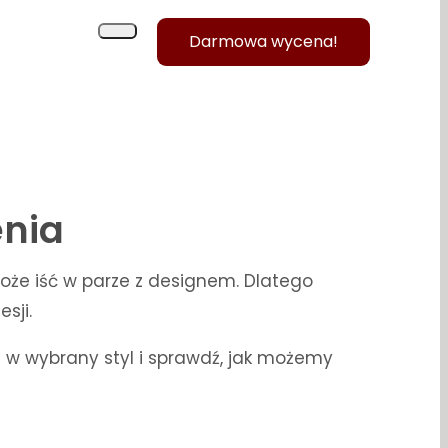
Darmowa wycena!
enia
oże iść w parze z designem. Dlatego
sji.
nij w wybrany styl i sprawdź, jak możemy