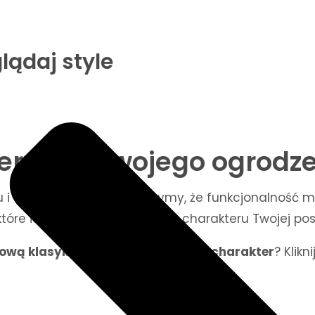
lądaj style
rz styl swojego ogrodz
i ogrodu. W EXBRAM wierzymy, że funkcjonalność m
óre idealnie dopasują się do charakteru Twojej pose
ową klasykę
, a może
industrialny charakter
? Klik