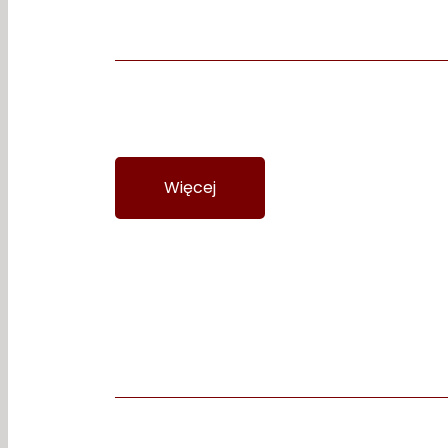
Żaluzjowe
Więcej
Wycena
CNC