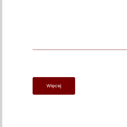
Palisadowe
Więcej
Wycena