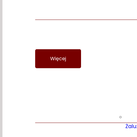
Panelowe 3d
Więcej
Wycena
Szklane
Żalu