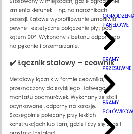
Stosowany w miejscach, gdzie ogrodzenie
zmienia kierunek – np. na narożnikach
OGRODZENI
posesji. Kątowe wyprofilowanie umożliwia
PANELOWE
pewne i estetyczne połączenie płyt pod
kątem 90°. Wykonany z betonu odpornego
na pękanie i przemarzanie.
BRAMY
✔️ Łącznik stalowy – ceownik
PRZESUWNE
Metalowy łącznik w formie ceownika,
przeznaczony do szybkiego i łatwego
montażu podmurówek. Wykonany ze stali
BRAMY
ocynkowanej, odporny na korozję.
POŁÓWKOW
Szczególnie polecany przy lekkich
konstrukcjach lub tam, gdzie liczy się czas i
prostota instalacji.