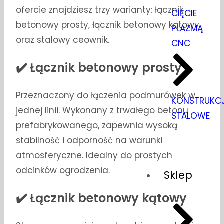
ofercie znajdziesz trzy warianty: łącznik
CIĘCIE
betonowy prosty, łącznik betonowy kątowy
PLAZMĄ
oraz stalowy ceownik.
CNC
✔️ Łącznik betonowy prosty
Przeznaczony do łączenia podmurówek w
KONSTRUKC
jednej linii. Wykonany z trwałego betonu
STALOWE
prefabrykowanego, zapewnia wysoką
stabilność i odporność na warunki
atmosferyczne. Idealny do prostych
odcinków ogrodzenia.
Sklep
✔️ Łącznik betonowy kątowy