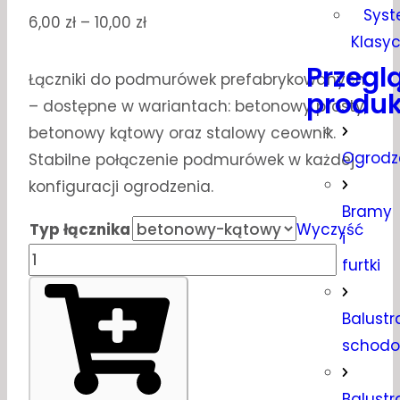
Sys
6,00
zł
–
10,00
zł
Klasy
Przegl
Łączniki do podmurówek prefabrykowanych
produk
– dostępne w wariantach: betonowy prosty,
betonowy kątowy oraz stalowy ceownik.
Ogrodz
Stabilne połączenie podmurówek w każdej
konfiguracji ogrodzenia.
Bramy
Typ łącznika
Wyczyść
i
furtki
Balustr
schod
Balustr