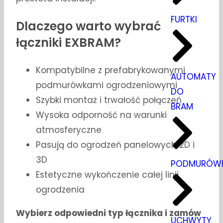
FURTKI
Dlaczego warto wybrać
łączniki EXBRAM?
Kompatybilne z prefabrykowanymi
AUTOMATY
podmurówkami ogrodzeniowymi
DO
Szybki montaż i trwałość połączeń
BRAM
Wysoka odporność na warunki
atmosferyczne
Pasują do ogrodzeń panelowych 2D i
3D
PODMURÓWK
Estetyczne wykończenie całej linii
ogrodzenia
Wybierz odpowiedni typ łącznika i zamów
UCHWYTY