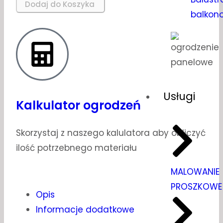
Dodaj do Koszyka
balkon
Usługi
Kalkulator ogrodzeń
Skorzystaj z naszego kalulatora aby obliczyć
ilość potrzebnego materiału
MALOWANIE
PROSZKOWE
Opis
Informacje dodatkowe