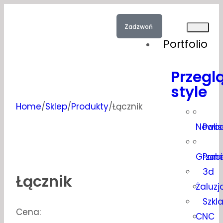
Zadzwoń
Portfolio
Przegl
style
Home
/
Sklep
/
Produkty
/
Łącznik
Nowoc
Pali
Grzeb
Pan
3d
Łącznik
Żaluz
Szkl
Cena:
CNC