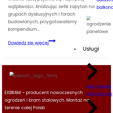
wątpliwości. Analizując setki zapytań na
balkon
grupach dyskusyjnych i forach
budowlanych, przygotowaliśmy
kompendium…
Dowiedz się więcej
Usługi
MALOWANIE
EXBRAM – producent nowoczesnych
PROSZKOWE
ogrodzeń i bram stalowych. Montaż na
terenie całej Polski