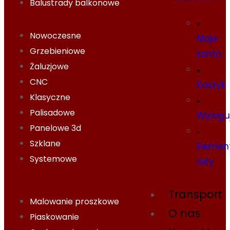
Balustrady balkonowe
Nowoczesne
Moje
Grzebieniowe
konto
Żaluzjowe
CNC
Koszyk
Klasyczne
Palisadowe
Wylogu
Panelowe 3d
Szklane
Elemen
Systemowe
listy
Transport
Malowanie proszkowe
O nas
Piaskowanie