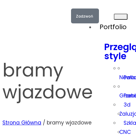
Zadzwoń
Portfolio
Przegl
style
bramy
Nowoc
Pali
wjazdowe
Grzeb
Pan
3d
Żaluz
Strona Główna
/
bramy wjazdowe
Szkl
CNC