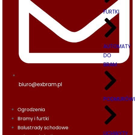
FURTKI
AUTOMATY
DO
BRAM
biuro@exbram.pl
PODMURÓWK
Ogrodzenia
Bramy i furtki
Balustrady schodowe
UCHWYTY