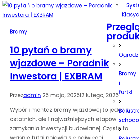
Sys
Klasy
Przegl
Bramy
produk
10 pytań o bramy
Ogrodz
wjazdowe – Poradnik
Bramy
Inwestora | EXBRAM
i
furtki
Przez
admin
25 maja, 2025
12 lutego, 2026
Wybór i montaż bramy wjazdowej to jeden z
Balustr
ostatnich, ale i najważniejszych etapów
schod
zamykania inwestycji budowlanej. Często to
właśnie tutaj pojawia się najwięcej
Balustr