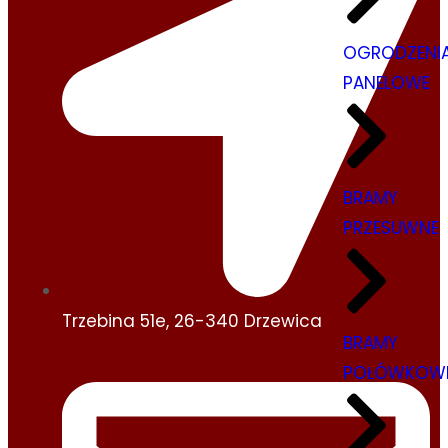
OGRODZENI
PANELOWE
BRAMY
PRZESUWNE
Trzebina 51e, 26-340 Drzewica
BRAMY
POŁÓWKOW