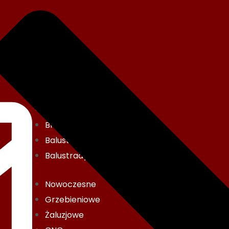
Ogrodzenia
Bramy i furtki
Balustrady schodowe
Balustrady balkonowe
Nowoczesne
Grzebieniowe
Żaluzjowe