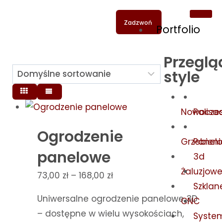
Zadzwoń
Portfolio
Przeglą
style
Nowocze
Palis
Ogrodzenie
Grzebien
Panel
panelowe
3d
Żaluzjow
73,00
zł
–
168,00
zł
Szklan
Uniwersalne ogrodzenie panelowe 3D
CNC
– dostępne w wielu wysokościach,
Syste