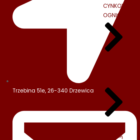
CYNKOWANIE
OGNIOWE
GIĘCIE
BLACH
CNC
Trzebina 51e, 26-340 Drzewica
CIĘCIE
PLAZMĄ