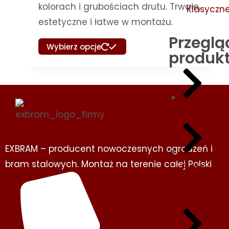
kolorach i grubościach drutu. Trwałe,
Klasyczn
estetyczne i łatwe w montażu.
Przeglą
Wybierz opcje
produk
Ogrodzeni
EXBRAM – producent nowoczesnych ogrodzeń i
bram stalowych. Montaż na terenie całej Polski
Bramy
i
furtki