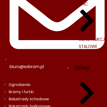
CNC
KONSTRUKCJE
STALOWE
biuro@exbram.pl
Sklep
Ogrodzenia
Bramy i furtki
Balustrady schodowe
Balustrady balkonowe