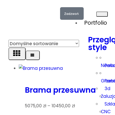
Zadzwoń
Portfolio
Przegl
style
Nowoc
Pali
Grzeb
Pan
Brama przesuwna
3d
Żaluz
Szkl
5075,00
zł
–
10450,00
zł
CNC