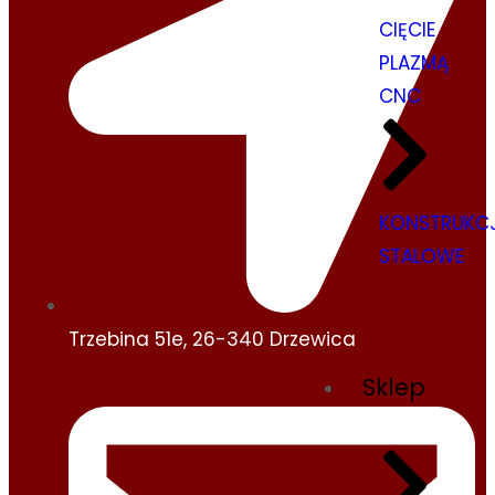
CIĘCIE
PLAZMĄ
CNC
KONSTRUKC
STALOWE
Trzebina 51e, 26-340 Drzewica
Sklep