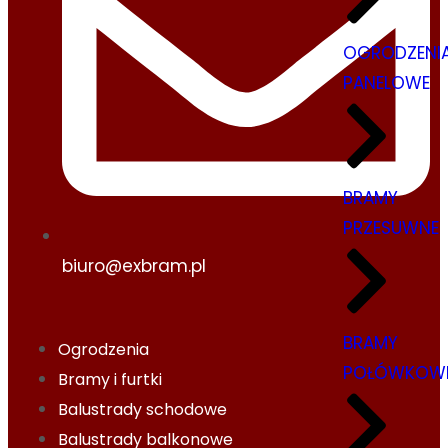
OGRODZENI
PANELOWE
BRAMY
PRZESUWNE
biuro@exbram.pl
BRAMY
Ogrodzenia
POŁÓWKOW
Bramy i furtki
Balustrady schodowe
Balustrady balkonowe