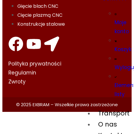
Gięcie blach CNC
Cięcie plazmą CNC
Moje
Konstrukcje stalowe
konto
Koszyk
Polityka prywatności​
Wylogu
Regulamin
Zwroty
Elemen
listy
© 2025 EXBRAM – Wszelkie prawa zastrzeżone
Transport
O nas