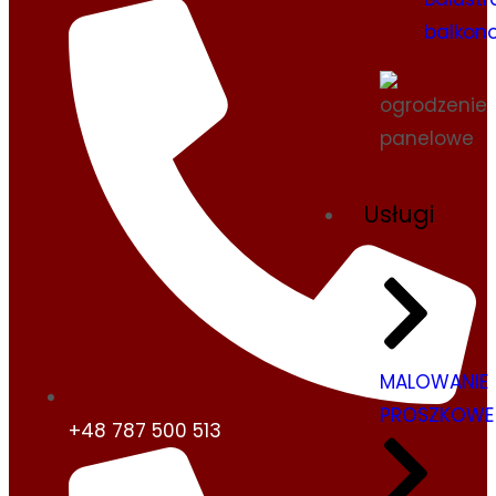
balkon
Usługi
MALOWANIE
PROSZKOWE
+48 787 500 513