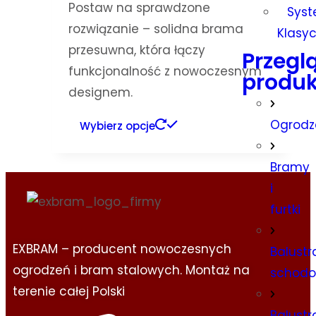
Postaw na sprawdzone
Sys
rozwiązanie – solidna brama
Klasy
przesuwna, która łączy
Przegl
funkcjonalność z nowoczesnym
produk
designem.
Ogrodz
Wybierz opcje
Bramy
i
furtki
EXBRAM – producent nowoczesnych
Balustr
ogrodzeń i bram stalowych. Montaż na
schod
terenie całej Polski
Balustr