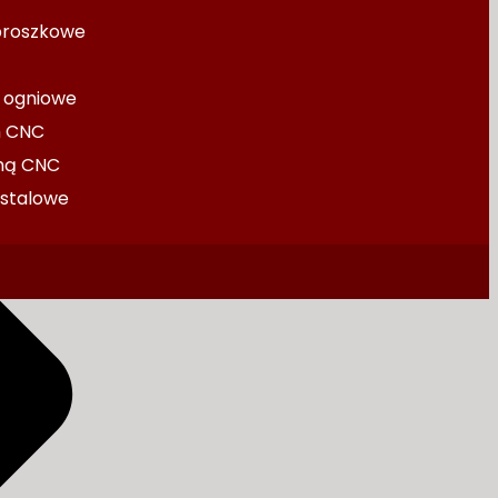
proszkowe
 ogniowe
h CNC
zmą CNC
 stalowe