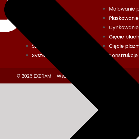
CNC
Malowanie 
Klasyczne
Piaskowanie
Palisadowe
Cynkowanie
Panelowe 3d
Gięcie blac
Szklane
Cięcie pla
Systemowe
Konstrukcje
© 2025 EXBRAM – Wszelkie prawa zastrzeżone