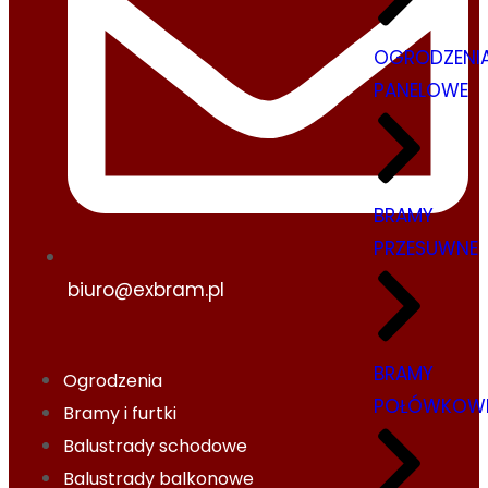
OGRODZENI
PANELOWE
BRAMY
PRZESUWNE
biuro@exbram.pl
BRAMY
Ogrodzenia
POŁÓWKOW
Bramy i furtki
Balustrady schodowe
Balustrady balkonowe