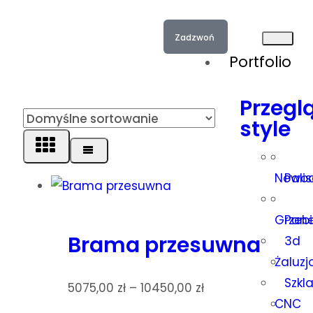
Zadzwoń
Portfolio
Przegl
style
Nowoc
Pali
Grzeb
Pan
Brama przesuwna
3d
Żaluz
Szkl
5075,00
zł
–
10450,00
zł
CNC