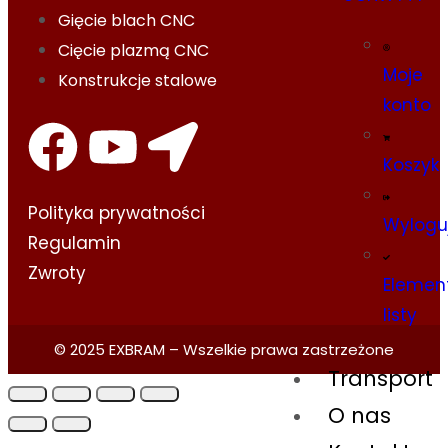
Gięcie blach CNC
Cięcie plazmą CNC
Moje
Konstrukcje stalowe
konto
Koszyk
Polityka prywatności​
Wylogu
Regulamin
Zwroty
Elemen
listy
© 2025 EXBRAM – Wszelkie prawa zastrzeżone
Transport
O nas