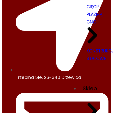
CIĘCIE
PLAZMĄ
CNC
KONSTRUKC
STALOWE
Trzebina 51e, 26-340 Drzewica
Sklep