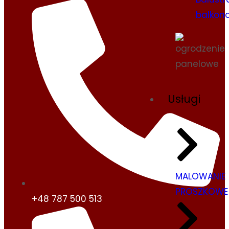
balkon
Usługi
MALOWANIE
PROSZKOWE
+48 787 500 513