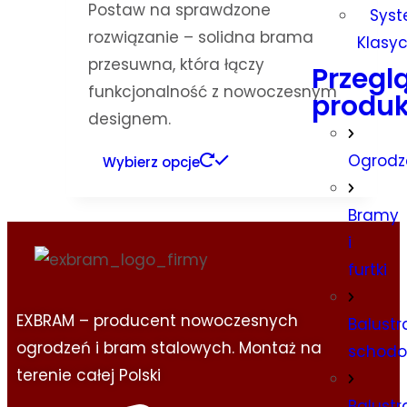
Postaw na sprawdzone
Sys
rozwiązanie – solidna brama
Klasy
przesuwna, która łączy
Przegl
funkcjonalność z nowoczesnym
produk
designem.
Ogrodz
Wybierz opcje
Bramy
i
furtki
EXBRAM – producent nowoczesnych
Balustr
ogrodzeń i bram stalowych. Montaż na
schod
terenie całej Polski
Balustr